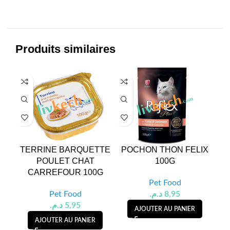
Produits similaires
TERRINE BARQUETTE
POCHON THON FELIX
SN
POULET CHAT
100G
CARREFOUR 100G
Pet Food
Pet Food
د.م.
8,95
د.م.
5,95
AJOUTER AU PANIER
AJOUTER AU PANIER