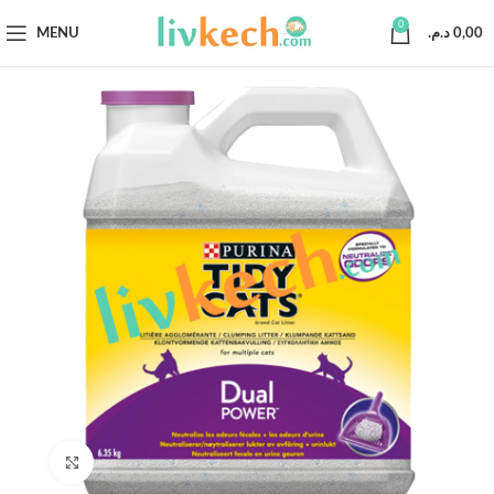
0
MENU
د.م.
0,00
Click to enlarge