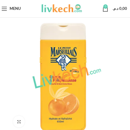
0
MENU
د.م.
0,00
Click to enlarge