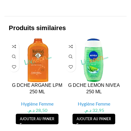
Produits similaires
G DCHE ARGANE LPM
G DCHE LEMON NIVEA
G
250 ML
250 ML
Hygiène Femme
Hygiène Femme
د.م.
28,50
د.م.
32,95
AJOUTER AU PANIER
AJOUTER AU PANIER