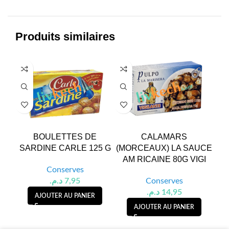
Produits similaires
BOULETTES DE
CALAMARS
C
SARDINE CARLE 125 G
(MORCEAUX) LA SAUCE
AM RICAINE 80G VIGI
Conserves
د.م.
7,95
Conserves
د.م.
14,95
AJOUTER AU PANIER
AJOUTER AU PANIER