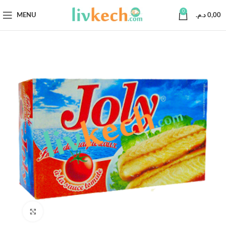
0
MENU
د.م.
0,00
Click to enlarge