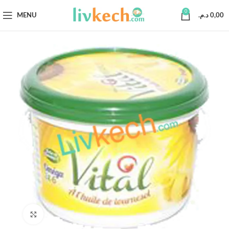
0
MENU
د.م.
0,00
Click to enlarge