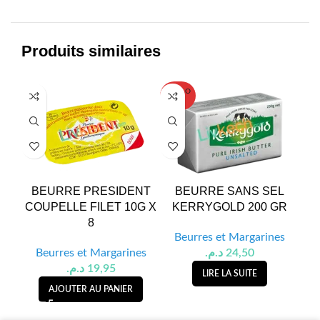
Produits similaires
SOLD O
UT
BEURRE PRESIDENT
BEURRE SANS SEL
BE
COUPELLE FILET 10G X
KERRYGOLD 200 GR
8
Beurres et Margarines
B
Beurres et Margarines
د.م.
24,50
د.م.
19,95
LIRE LA SUITE
AJOUTER AU PANIER