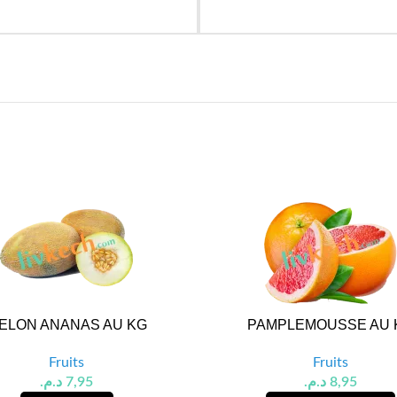
ELON ANANAS AU KG
PAMPLEMOUSSE AU 
Fruits
Fruits
د.م.
7,95
د.م.
8,95