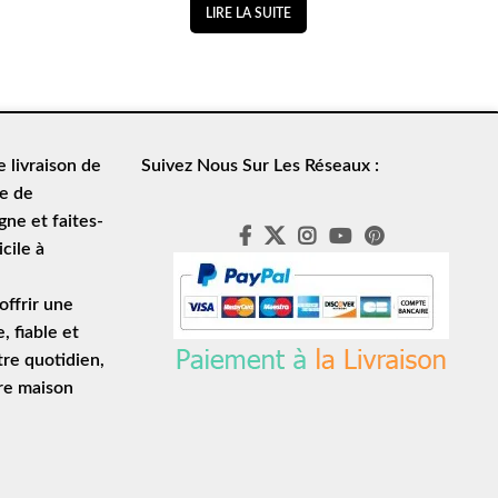
LIRE LA SUITE
de
livraison de
Suivez Nous Sur Les Réseaux :
le de
ne et faites-
cile à
ffrir une
e
, fiable et
tre quotidien,
tre maison