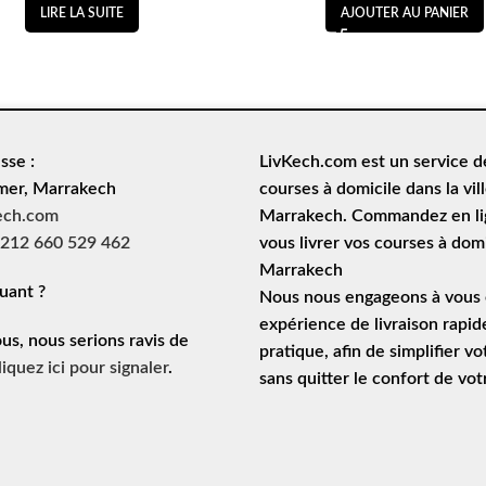
LIRE LA SUITE
AJOUTER AU PANIER
sse :
LivKech.com est un service 
mer, Marrakech
courses à domicile
dans la vil
ech.com
Marrakech. Commandez en lig
212 660 529 462
vous livrer vos courses à domi
Marrakech
uant ?
Nous nous engageons à vous o
expérience de
livraison rapid
ous, nous serions ravis de
pratique, afin de simplifier vo
liquez ici pour signaler
.
sans quitter le confort de vo