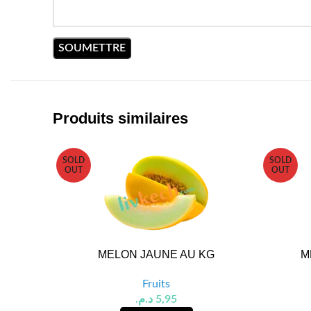
Produits similaires
SOLD
SOLD
OUT
OUT
MELON JAUNE AU KG
M
Fruits
د.م.
5,95