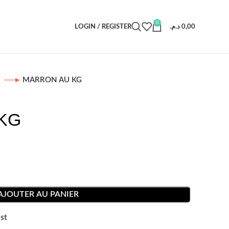
0
LOGIN / REGISTER
د.م.
0,00
s
MARRON AU KG
KG
AJOUTER AU PANIER
st