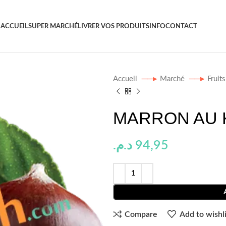
ACCUEIL
SUPER MARCHÉ
LIVRER VOS PRODUITS
INFO
CONTACT
Accueil
Marché
Fruit
MARRON AU 
د.م.
94,95
Compare
Add to wishli