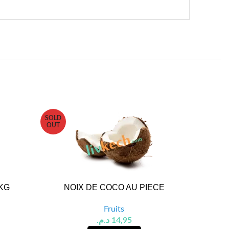
SOLD
OUT
KG
NOIX DE COCO AU PIECE
POMM
Fruits
د.م.
14,95