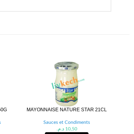
50G
MAYONNAISE NATURE STAR 21CL
KETC
s
Sauces et Condiments
د.م.
10,50