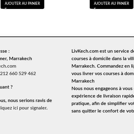
AJOUTER AU PANIER
AJOUTER AU PANIER
sse :
LivKech.com est un service 
mer, Marrakech
courses à domicile
dans la vil
ech.com
Marrakech. Commandez en lig
212 660 529 462
vous livrer vos courses à domi
Marrakech
uant ?
Nous nous engageons à vous o
expérience de
livraison rapid
ous, nous serions ravis de
pratique, afin de simplifier vo
liquez ici pour signaler
.
sans quitter le confort de vo