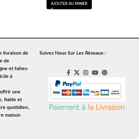
AJOUTER AU PANIER
de
livraison de
Suivez Nous Sur Les Réseaux :
le de
ne et faites-
cile à
ffrir une
e
, fiable et
tre quotidien,
tre maison