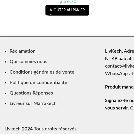
د.م.
6,70
AJOUTER AU PANIER
Réclamation
LivKech, Adre
N° 49 bab ah
Qui sommes nous
contact@livk
Conditions générales de vente
WhatsApp : +
Politique de confidentialité
Produit manq
Questions Réponses
Signalez-le n
Livreur sur Marrakech
vous servir.
C
Livkech
2024
Tous droits réservés
.