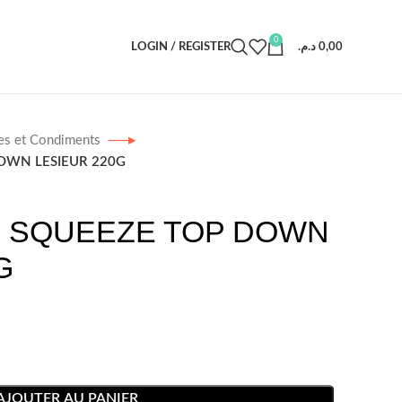
0
LOGIN / REGISTER
د.م.
0,00
es et Condiments
OWN LESIEUR 220G
 SQUEEZE TOP DOWN
G
AJOUTER AU PANIER