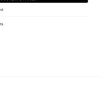
st
ts