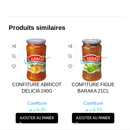
Produits similaires
CONFITURE ABRICOT
CONFITURE FIGUE
C
DELICIA 240G
BARAKA 21CL
Confiture
Confiture
د.م.
6,20
د.م.
6,55
AJOUTER AU PANIER
AJOUTER AU PANIER