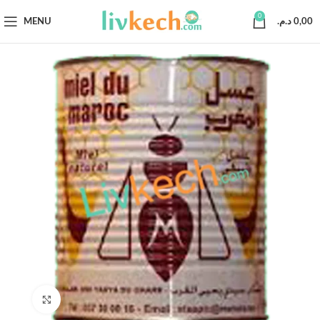
0
MENU
د.م.
0,00
Click to enlarge