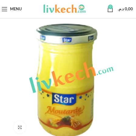
0
MENU
د.م.
0,00
Click to enlarge