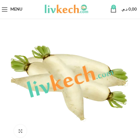
0
MENU
د.م.
0,00
Click to enlarge