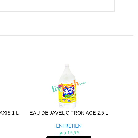
XIS 1 L
EAU DE JAVEL CITRON ACE 2,5 L
FAIRY 
ENTRETIEN
د.م.
15,95