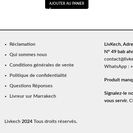
AJOUTER AU PANIER
Réclamation
LivKech, Adre
N° 49 bab ah
Qui sommes nous
contact@livk
Conditions générales de vente
WhatsApp : +
Politique de confidentialité
Produit manq
Questions Réponses
Signalez-le n
Livreur sur Marrakech
vous servir.
C
Livkech
2024
Tous droits réservés
.