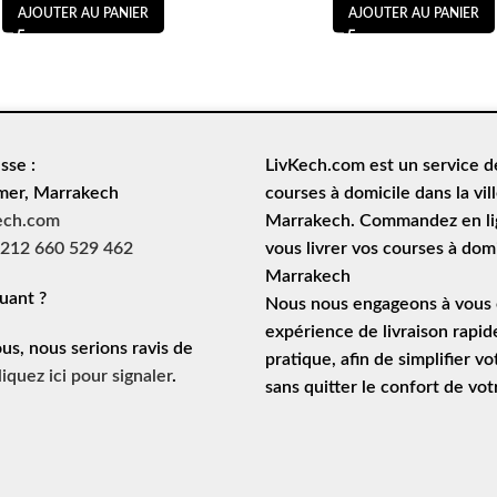
AJOUTER AU PANIER
AJOUTER AU PANIER
sse :
LivKech.com est un service 
mer, Marrakech
courses à domicile
dans la vil
ech.com
Marrakech. Commandez en lig
212 660 529 462
vous livrer vos courses à domi
Marrakech
uant ?
Nous nous engageons à vous o
expérience de
livraison rapid
ous, nous serions ravis de
pratique, afin de simplifier vo
liquez ici pour signaler
.
sans quitter le confort de vo