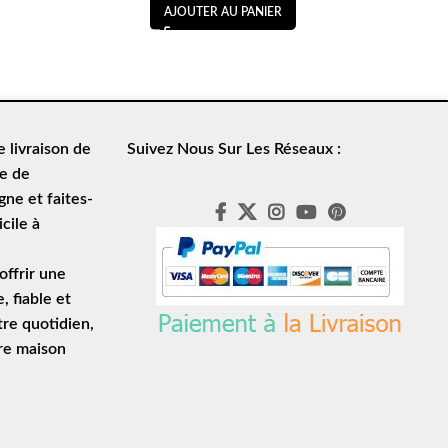
AJOUTER AU PANIER
de
livraison de
Suivez Nous Sur Les Réseaux :
le de
ne et faites-
cile à
ffrir une
e
, fiable et
tre quotidien,
tre maison