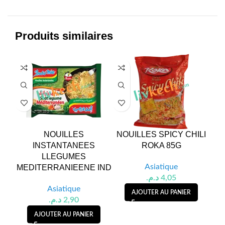
Produits similaires
NOUILLES
NOUILLES SPICY CHILI
S
INSTANTANEES
ROKA 85G
LLEGUMES
Asiatique
MEDITERRANIEENE IND
د.م.
4,05
Asiatique
AJOUTER AU PANIER
د.م.
2,90
AJOUTER AU PANIER