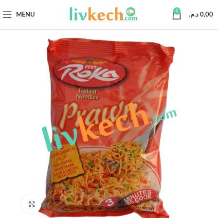
0
MENU
د.م.
0,00
Click to enlarge