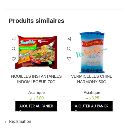
Produits similaires
NOUILLES INSTANTANEES
VERMICELLES CHINE
V
INDOMI BOEUF 70G
HARMONY 50G
Asiatique
Asiatique
د.م.
3,80
د.م.
3,95
AJOUTER AU PANIER
AJOUTER AU PANIER
Réclamation