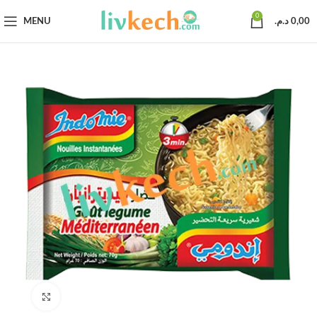
0
MENU
د.م.
0,00
Click to enlarge