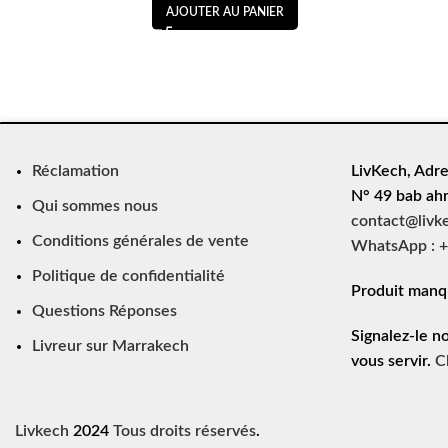
AJOUTER AU PANIER
Réclamation
LivKech, Adre
N° 49 bab ah
Qui sommes nous
contact@livk
Conditions générales de vente
WhatsApp : +
Politique de confidentialité
Produit manq
Questions Réponses
Signalez-le n
Livreur sur Marrakech
vous servir.
C
Livkech
2024
Tous droits réservés
.