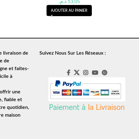
د.م.
13,05
AJOUTER AU PANIER
de
livraison de
Suivez Nous Sur Les Réseaux :
le de
ne et faites-
cile à
ffrir une
e
, fiable et
tre quotidien,
tre maison