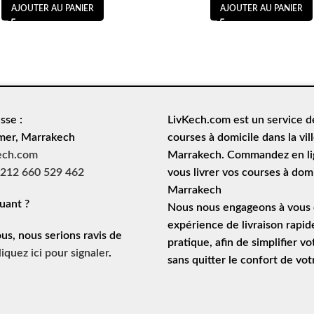
AJOUTER AU PANIER
AJOUTER AU PANIER
sse :
LivKech.com est un service 
mer, Marrakech
courses à domicile
dans la vil
ech.com
Marrakech. Commandez en lig
212 660 529 462
vous livrer vos courses à domi
Marrakech
uant ?
Nous nous engageons à vous o
expérience de
livraison rapid
ous, nous serions ravis de
pratique, afin de simplifier vo
liquez ici pour signaler
.
sans quitter le confort de vo