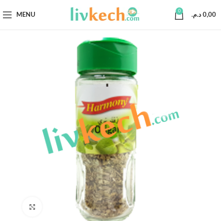
0
MENU
د.م.
0,00
Click to enlarge