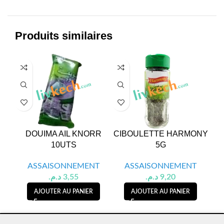
Produits similaires
DOUIMA AIL KNORR
CIBOULETTE HARMONY
CO
10UTS
5G
ASSAISONNEMENT
ASSAISONNEMENT
د.م.
3,55
د.م.
9,20
AJOUTER AU PANIER
AJOUTER AU PANIER