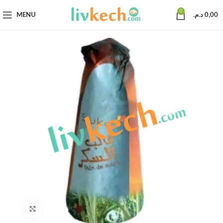
0
MENU
د.م.
0,00
Click to enlarge