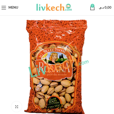
0
MENU
د.م.
0,00
Click to enlarge