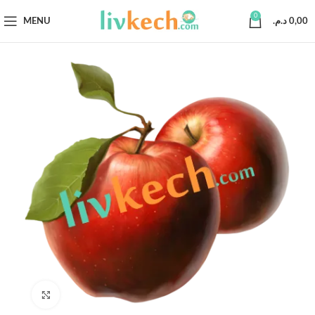
0
MENU
د.م.
0,00
Click to enlarge