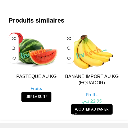
Produits similaires
SOLD O
SOL
UT
U
HOT
PASTEQUE AU KG
BANANE IMPORT AU KG
ME
(EQUADOR)
Fruits
Fruits
LIRE LA SUITE
د.م.
22,95
AJOUTER AU PANIER