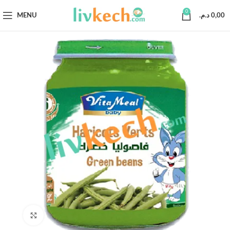
0
MENU
د.م.
0,00
Click to enlarge