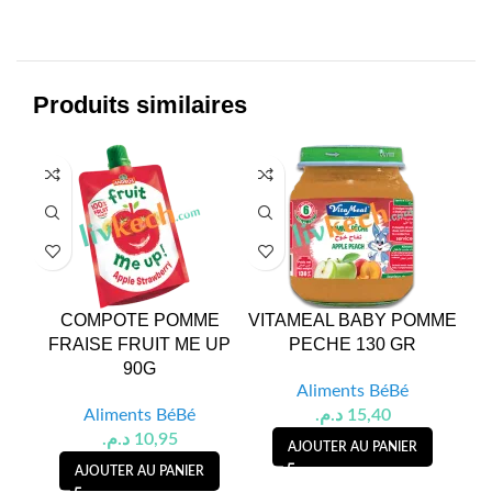
Produits similaires
COMPOTE POMME
VITAMEAL BABY POMME
VI
FRAISE FRUIT ME UP
PECHE 130 GR
90G
Aliments BéBé
Aliments BéBé
د.م.
15,40
د.م.
10,95
AJOUTER AU PANIER
AJOUTER AU PANIER