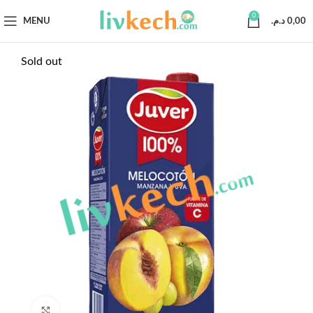
0
MENU
د.م.
0,00
Sold out
Click to enlarge