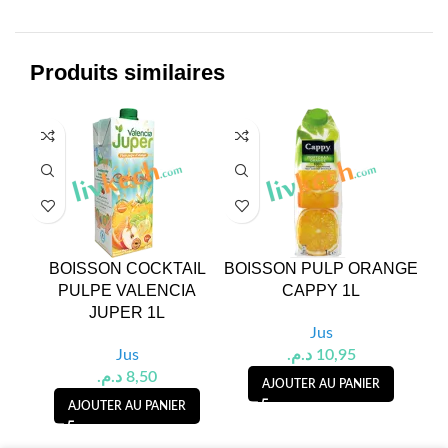
Produits similaires
BOISSON COCKTAIL
BOISSON PULP ORANGE
N
PULPE VALENCIA
CAPPY 1L
JUPER 1L
Jus
Jus
د.م.
10,95
د.م.
8,50
AJOUTER AU PANIER
AJOUTER AU PANIER