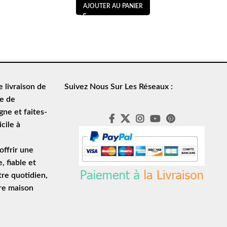
AJOUTER AU PANIER
de
livraison de
Suivez Nous Sur Les Réseaux :
le de
ne et faites-
cile à
ffrir une
e
, fiable et
tre quotidien,
tre maison