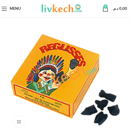
0
MENU
د.م.
0,00
Click to enlarge