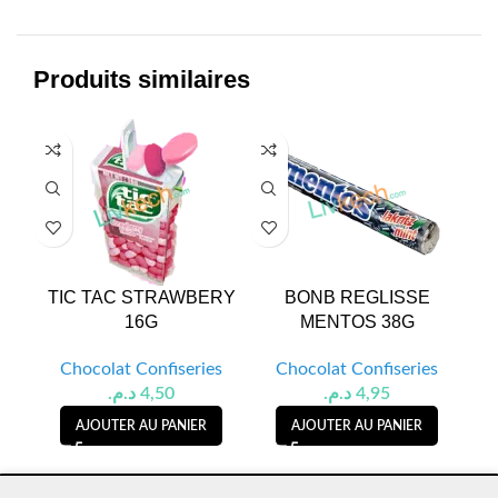
Produits similaires
TIC TAC STRAWBERY
BONB REGLISSE
B
16G
MENTOS 38G
Chocolat Confiseries
Chocolat Confiseries
د.م.
4,50
د.م.
4,95
AJOUTER AU PANIER
AJOUTER AU PANIER