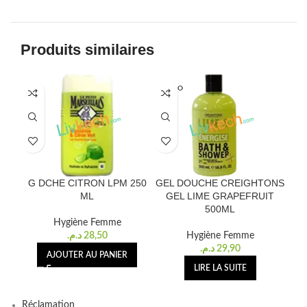
Produits similaires
SOLD O
UT
G DCHE CITRON LPM 250
GEL DOUCHE CREIGHTONS
G 
ML
GEL LIME GRAPEFRUIT
500ML
Hygiène Femme
د.م.
28,50
Hygiène Femme
د.م.
29,90
AJOUTER AU PANIER
LIRE LA SUITE
Réclamation