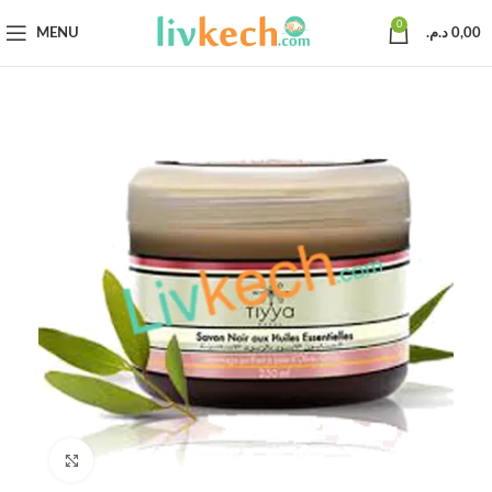
0
MENU
د.م.
0,00
Click to enlarge