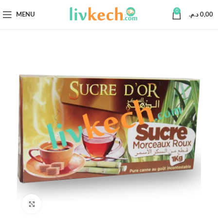
0
MENU
د.م.
0,00
Click to enlarge