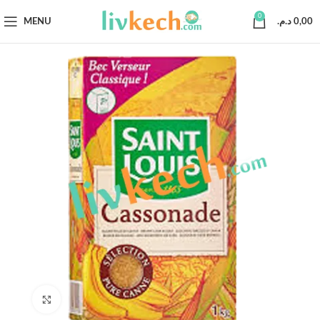
0
MENU
د.م.
0,00
Click to enlarge