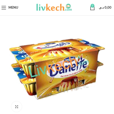
0
MENU
د.م.
0,00
Click to enlarge