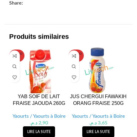
Share:
Produits similaires
SOLD O
SOLD O
UT
UT
YAB SOIF DE LAIT
JUS CHERGUI FAWAKIH
JU
FRAISE JAOUDA 260G
ORANG FRAISE 250G
PE
Yaourts / Yaourts à Boire
Yaourts / Yaourts à Boire
Ya
د.م.
2,90
د.م.
3,65
LIRE LA SUITE
LIRE LA SUITE