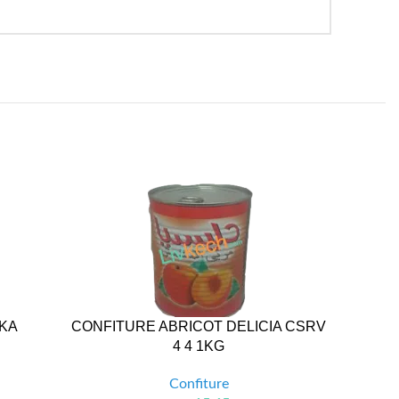
KA
CONFITURE ABRICOT DELICIA CSRV
CONFITU
4 4 1KG
Confiture