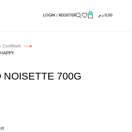
0
LOGIN / REGISTER
د.م.
0,00
Confiture
 HAPPY
 NOISETTE 700G
st