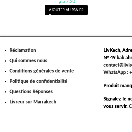
د.م.
7,20
AJOUTER AU PANIER
Réclamation
LivKech, Adre
N° 49 bab ah
Qui sommes nous
contact@liv
Conditions générales de vente
WhatsApp : +
Politique de confidentialité
Produit manq
Questions Réponses
Signalez-le n
Livreur sur Marrakech
vous servir.
C