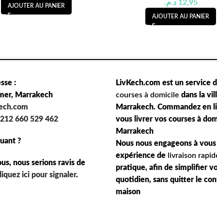
د.م.
12,95
AJOUTER AU PANIER
AJOUTER AU PANIER
sse :
LivKech.com est un service 
mer, Marrakech
courses à domicile
dans la vil
kech.com
Marrakech. Commandez en lig
212 660 529 462
vous livrer vos courses à dom
Marrakech
uant ?
Nous nous engageons à vous 
expérience de
livraison rapid
ous, nous serions ravis de
pratique, afin de simplifier v
liquez ici pour signaler
.
quotidien, sans quitter le co
maison