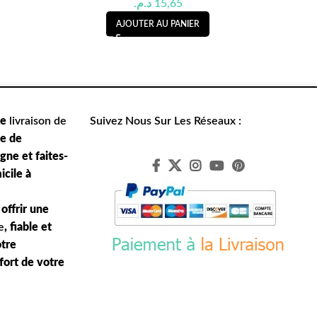
د.م.
15,65
AJOUTER AU PANIER
de
livraison de
Suivez Nous Sur Les Réseaux :
le de
ne et faites-
icile à
offrir une
e
, fiable et
otre
nfort de votre