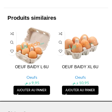
Produits similaires
OEUF BAIDY L 6U
OEUF BAIDY XL 6U
O
Oeufs
Oeufs
د.م.
9,95
د.م.
10,95
AJOUTER AU PANIER
AJOUTER AU PANIER