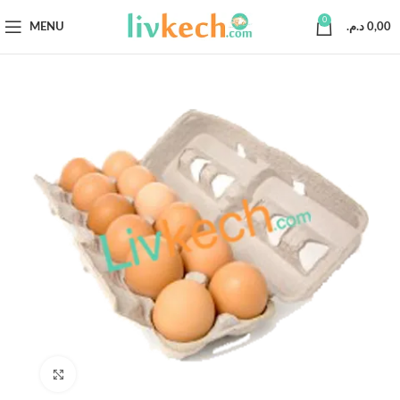
0
MENU
د.م.
0,00
Click to enlarge