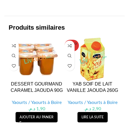
Produits similaires
SOLD O
UT
DESSERT GOURMAND
YAB SOIF DE LAIT
JU
CARAMEL JAOUDA 90G
VANILLE JAOUDA 260G
PE
Yaourts / Yaourts à Boire
Yaourts / Yaourts à Boire
Ya
د.م.
1,90
د.م.
2,90
AJOUTER AU PANIER
LIRE LA SUITE