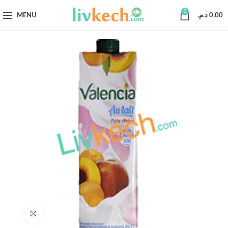
0
MENU
د.م.
0,00
Click to enlarge