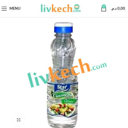
0
MENU
د.م.
0,00
Click to enlarge