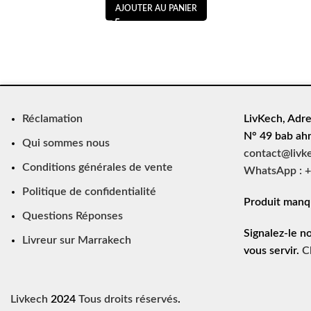
AJOUTER AU PANIER
Réclamation
LivKech, Adre
N° 49 bab ah
Qui sommes nous
contact@livk
Conditions générales de vente
WhatsApp : +
Politique de confidentialité
Produit manq
Questions Réponses
Signalez-le n
Livreur sur Marrakech
vous servir.
C
Livkech
2024
Tous droits réservés
.