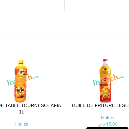
DE TABLE TOURNESOL AFIA
HUILE DE FRITURE LESI
1L
Huiles
Huiles
د.م.
15,80