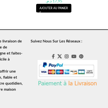
د.م.
17,95
AJOUTER AU PANIER
de
livraison de
Suivez Nous Sur Les Réseaux :
le de
ne et faites-
cile à
ffrir une
e
, fiable et
tre quotidien,
tre maison