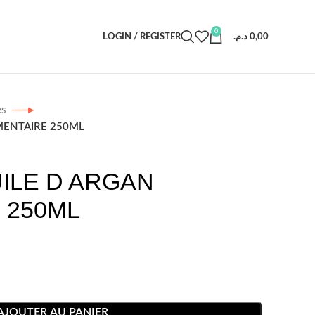
0
LOGIN / REGISTER
د.م.
0,00
es
MENTAIRE 250ML
ILE D ARGAN
 250ML
AJOUTER AU PANIER