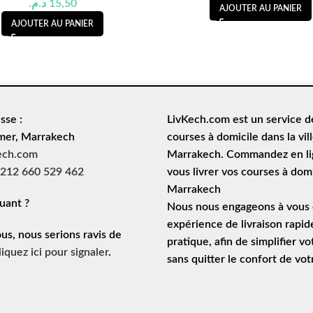
د.م.
15,50
AJOUTER AU PANIER
AJOUTER AU PANIER
sse :
LivKech.com est un service 
mer, Marrakech
courses à domicile
dans la vil
ech.com
Marrakech. Commandez en lig
212 660 529 462
vous livrer vos courses à domi
Marrakech
uant ?
Nous nous engageons à vous o
expérience de
livraison rapid
ous, nous serions ravis de
pratique, afin de simplifier vo
liquez ici pour signaler
.
sans quitter le confort de vo