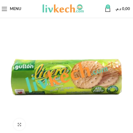
0
MENU
د.م.
0,00
Click to enlarge