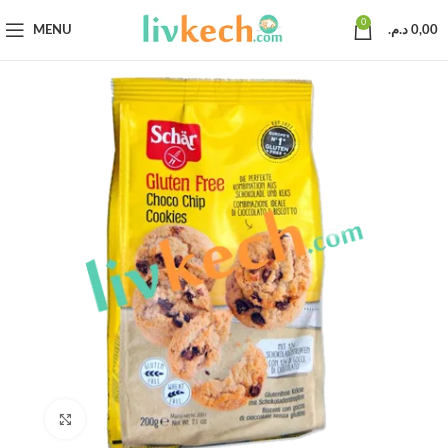
0
MENU
د.م.
0,00
Click to enlarge