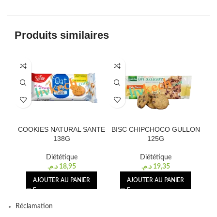
Produits similaires
COOKIES NATURAL SANTE
BISC CHIPCHOCO GULLON
B
138G
125G
Diététique
Diététique
د.م.
18,95
د.م.
19,35
AJOUTER AU PANIER
AJOUTER AU PANIER
Réclamation