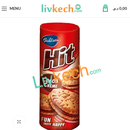
0
MENU
د.م.
0,00
Click to enlarge