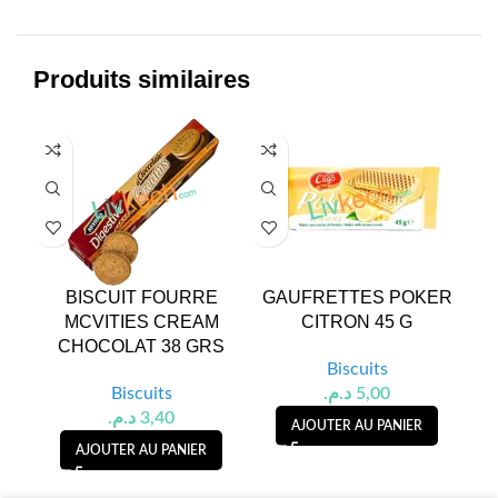
Produits similaires
BISCUIT FOURRE
GAUFRETTES POKER
G
MCVITIES CREAM
CITRON 45 G
CHOCOLAT 38 GRS
Biscuits
Biscuits
د.م.
5,00
د.م.
3,40
AJOUTER AU PANIER
AJOUTER AU PANIER