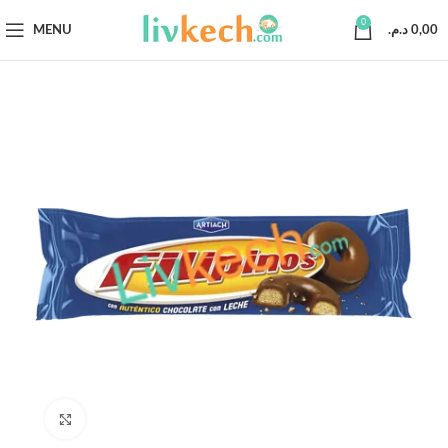
0
MENU
د.م.
0,00
Click to enlarge