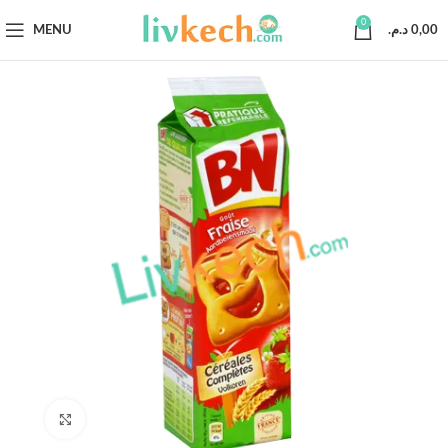
0
MENU
د.م.
0,00
Click to enlarge