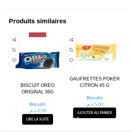
Produits similaires
Sold out
GAUFRETTES POKER
G
BISCUIT OREO
CITRON 45 G
ORIGINAL 36G
Biscuits
Biscuits
د.م.
5,00
د.م.
2,50
AJOUTER AU PANIER
LIRE LA SUITE