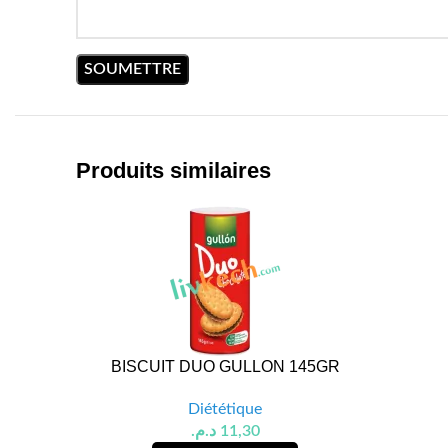
Produits similaires
BISCUIT DUO GULLON 145GR
Diététique
د.م.
11,30