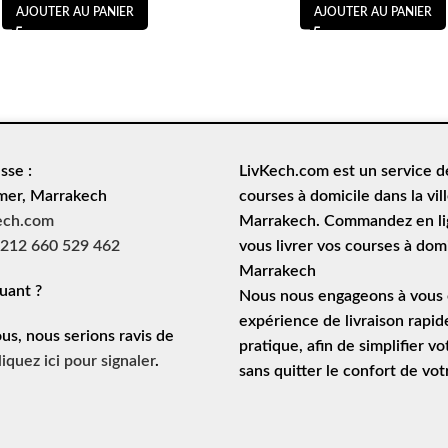
AJOUTER AU PANIER
AJOUTER AU PANIER
sse :
LivKech.com est un service 
mer, Marrakech
courses à domicile
dans la vil
ech.com
Marrakech. Commandez en lig
212 660 529 462
vous livrer vos courses à domi
Marrakech
uant ?
Nous nous engageons à vous o
expérience de
livraison rapid
ous, nous serions ravis de
pratique, afin de simplifier vo
liquez ici pour signaler
.
sans quitter le confort de vo