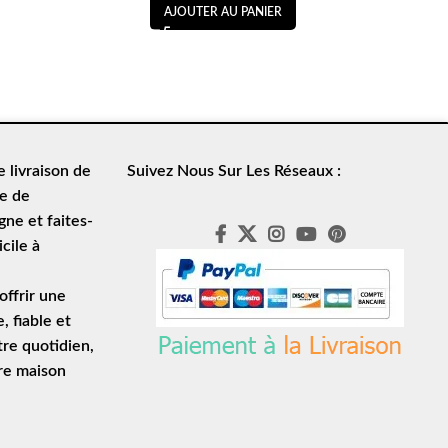
AJOUTER AU PANIER
de
livraison de
Suivez Nous Sur Les Réseaux :
le de
ne et faites-
cile à
ffrir une
e
, fiable et
tre quotidien,
tre maison