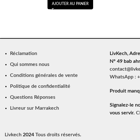
AJOUTER AU PANIER
Réclamation
LivKech, Adre
N° 49 bab ah
Qui sommes nous
contact@livk
Conditions générales de vente
WhatsApp : +
Politique de confidentialité
Produit manq
Questions Réponses
Signalez-le n
Livreur sur Marrakech
vous servir.
C
Livkech
2024
Tous droits réservés
.