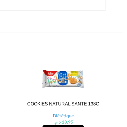
G
COOKIES NATURAL SANTE 138G
BISCUIT
G
Diététique
د.م.
18,95