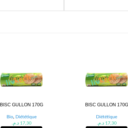
BISC GULLON 170G
BISC GULLON 170
Bio
,
Diététique
Diététique
د.م.
17,30
د.م.
17,30