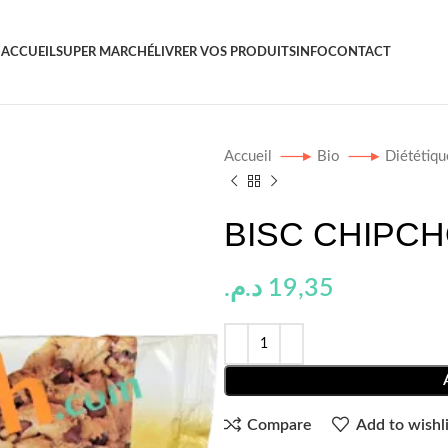
ACCUEIL
SUPER MARCHÉ
LIVRER VOS PRODUITS
INFO
CONTACT
Accueil
Bio
Diététiq
BISC CHIPC
د.م.
19,35
Compare
Add to wishli