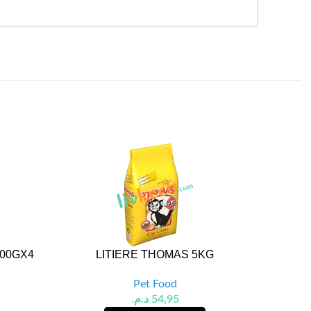
100GX4
LITIERE THOMAS 5KG
CROQ
Pet Food
د.م.
54,95