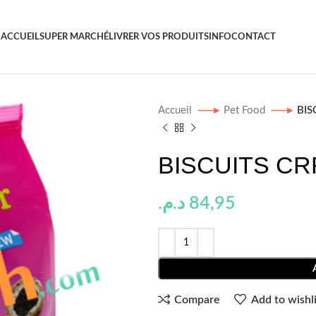
ACCUEIL
SUPER MARCHÉ
LIVRER VOS PRODUITS
INFO
CONTACT
Accueil
Pet Food
BIS
BISCUITS CR
د.م.
84,95
Compare
Add to wishli