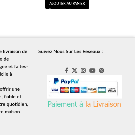
AJOUTER AU PANIER
de
livraison de
Suivez Nous Sur Les Réseaux :
le de
ne et faites-
cile à
ffrir une
e
, fiable et
tre quotidien,
tre maison