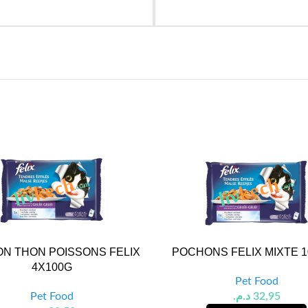
N THON POISSONS FELIX
POCHONS FELIX MIXTE 
4X100G
Pet Food
Pet Food
د.م.
32,95