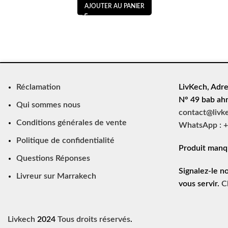
AJOUTER AU PANIER
Réclamation
LivKech, Adre
N° 49 bab ah
Qui sommes nous
contact@livk
Conditions générales de vente
WhatsApp : +
Politique de confidentialité
Produit manq
Questions Réponses
Signalez-le n
Livreur sur Marrakech
vous servir.
C
Livkech
2024
Tous droits réservés
.