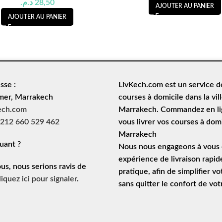
د.م.
28,50
AJOUTER AU PANIER
AJOUTER AU PANIER
sse :
LivKech.com est un service 
mer, Marrakech
courses à domicile
dans la vil
ech.com
Marrakech. Commandez en lig
212 660 529 462
vous livrer vos courses à domi
Marrakech
uant ?
Nous nous engageons à vous o
expérience de
livraison rapid
ous, nous serions ravis de
pratique, afin de simplifier vo
liquez ici pour signaler
.
sans quitter le confort de vo