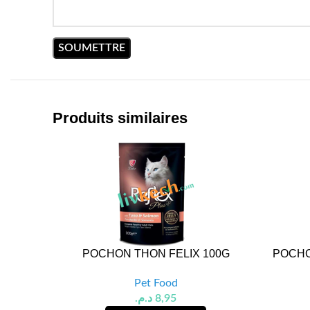
Produits similaires
POCHON THON FELIX 100G
POCHO
Pet Food
د.م.
8,95