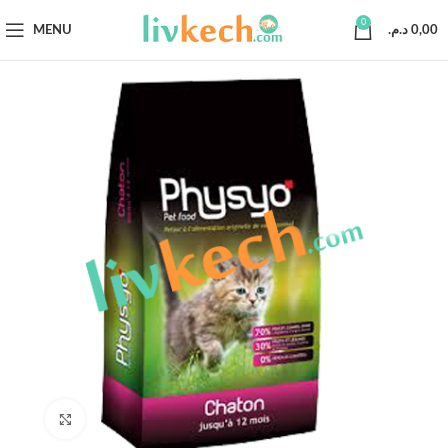
0
MENU
د.م.
0,00
Click to enlarge