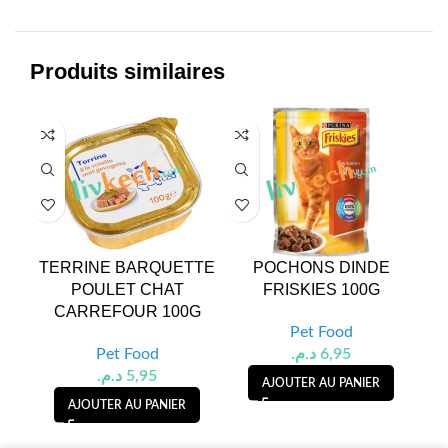
Produits similaires
TERRINE BARQUETTE
POCHONS DINDE
MO
POULET CHAT
FRISKIES 100G
G
CARREFOUR 100G
Pet Food
Pet Food
د.م.
6,95
د.م.
5,95
AJOUTER AU PANIER
AJOUTER AU PANIER