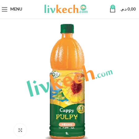
0
MENU
د.م.
0,00
Click to enlarge