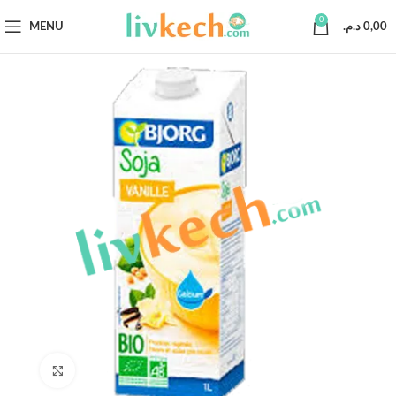
0
MENU
د.م.
0,00
Click to enlarge