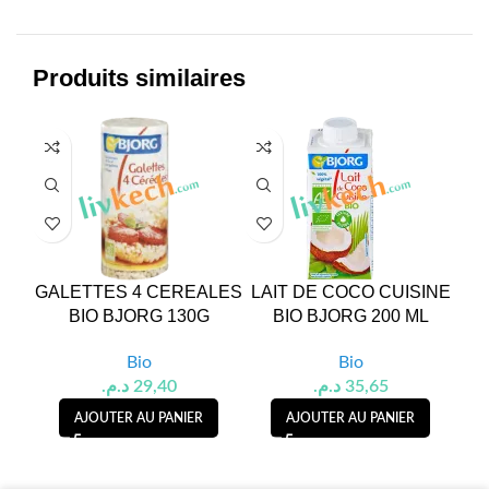
Produits similaires
GALETTES 4 CEREALES
LAIT DE COCO CUISINE
FL
BIO BJORG 130G
BIO BJORG 200 ML
B
Bio
Bio
د.م.
29,40
د.م.
35,65
AJOUTER AU PANIER
AJOUTER AU PANIER