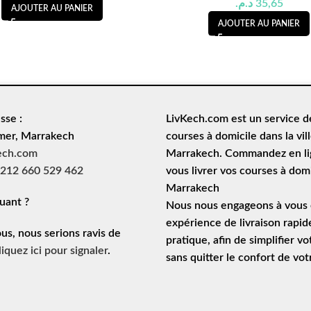
د.م.
35,65
AJOUTER AU PANIER
AJOUTER AU PANIER
sse :
LivKech.com est un service 
mer, Marrakech
courses à domicile
dans la vil
ech.com
Marrakech. Commandez en lig
212 660 529 462
vous livrer vos courses à domi
Marrakech
uant ?
Nous nous engageons à vous o
expérience de
livraison rapid
ous, nous serions ravis de
pratique, afin de simplifier vo
liquez ici pour signaler
.
sans quitter le confort de vo