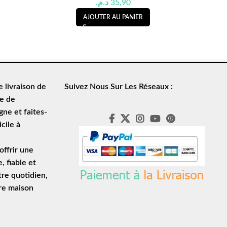
د.م.
35,90
AJOUTER AU PANIER
de
livraison de
Suivez Nous Sur Les Réseaux :
le de
ne et faites-
cile à
ffrir une
e
, fiable et
tre quotidien,
tre maison