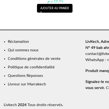
د.م.
19,95
AJOUTER AU PANIER
Réclamation
LivKech, Adre
N° 49 bab ah
Qui sommes nous
contact@livk
Conditions générales de vente
WhatsApp : +
Politique de confidentialité
Produit manq
Questions Réponses
Signalez-le n
Livreur sur Marrakech
vous servir.
C
Livkech
2024
Tous droits réservés
.