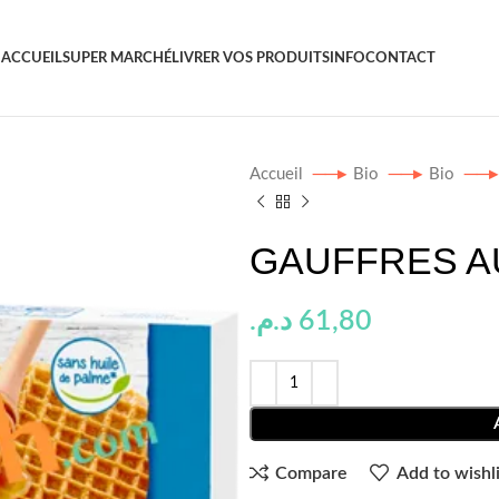
ACCUEIL
SUPER MARCHÉ
LIVRER VOS PRODUITS
INFO
CONTACT
Accueil
Bio
Bio
GAUFFRES AU
د.م.
61,80
Compare
Add to wishli