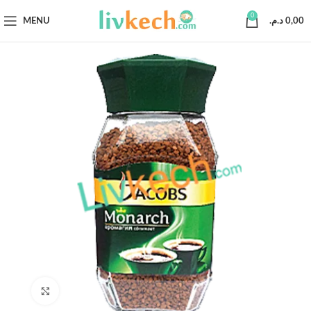
0
MENU
د.م.
0,00
Click to enlarge