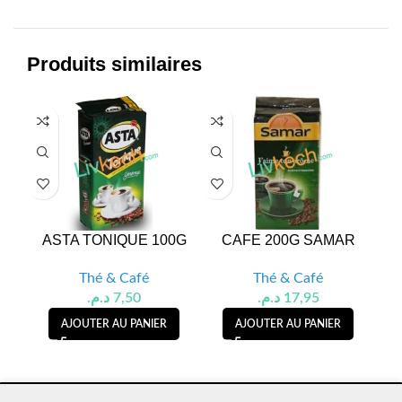
Produits similaires
ASTA TONIQUE 100G
CAFE 200G SAMAR
AS
Thé & Café
Thé & Café
د.م.
7,50
د.م.
17,95
AJOUTER AU PANIER
AJOUTER AU PANIER