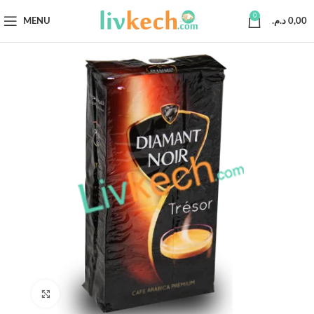
0
MENU
د.م.
0,00
Click to enlarge