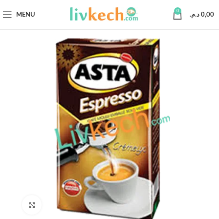
0
MENU
د.م.
0,00
Click to enlarge