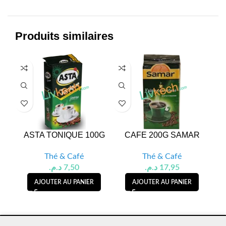
Produits similaires
ASTA TONIQUE 100G
CAFE 200G SAMAR
AS
Thé & Café
Thé & Café
د.م.
7,50
د.م.
17,95
AJOUTER AU PANIER
AJOUTER AU PANIER