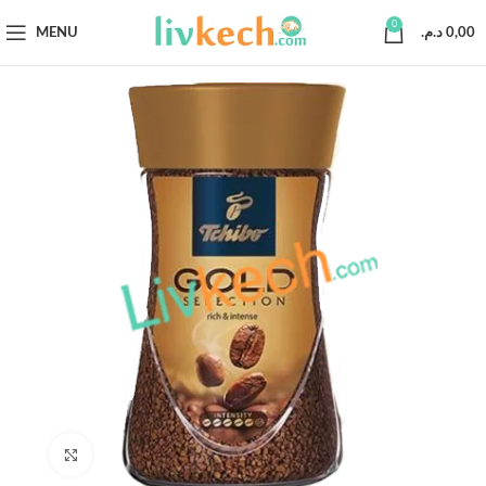
0
MENU
د.م.
0,00
Click to enlarge