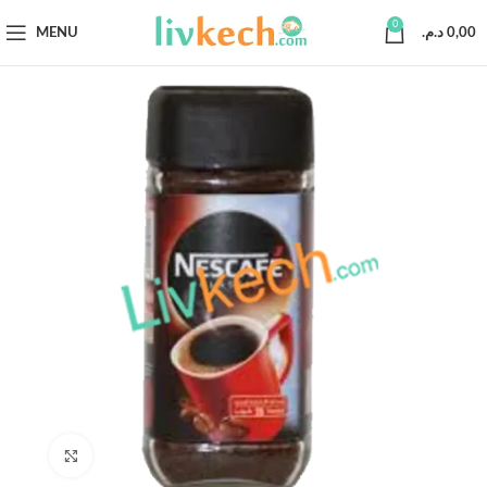
0
MENU
د.م.
0,00
Click to enlarge