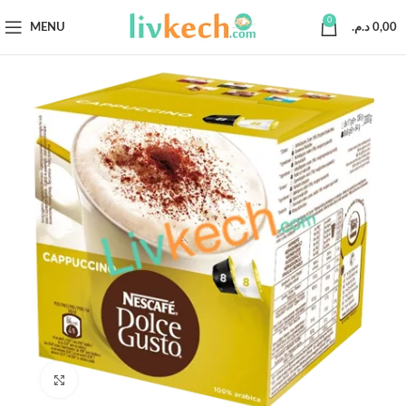
0
MENU
د.م.
0,00
Click to enlarge