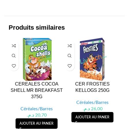
Produits similaires
CEREALES COCOA
CER FROSTIES
SHELL MR BREAKFAST
KELLOGS 250G
SC
375G
Céréales/Barres
Céréales/Barres
د.م.
26,00
د.م.
20,70
AJOUTER AU PANIER
AJOUTER AU PANIER