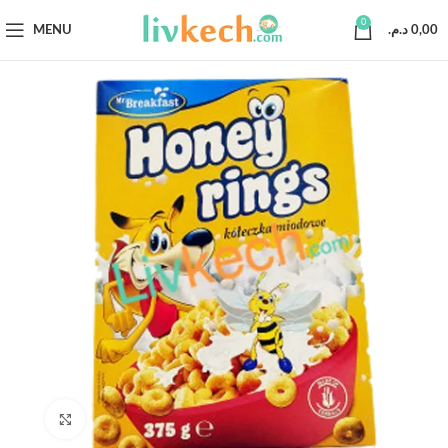
0
MENU
د.م.
0,00
Click to enlarge