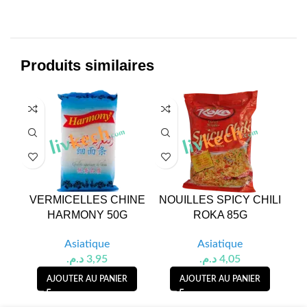
Produits similaires
VERMICELLES CHINE
NOUILLES SPICY CHILI
NO
HARMONY 50G
ROKA 85G
Asiatique
Asiatique
د.م.
3,95
د.م.
4,05
AJOUTER AU PANIER
AJOUTER AU PANIER