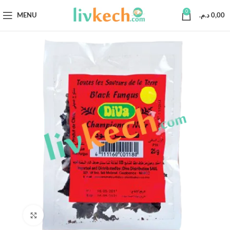
0
MENU
د.م.
0,00
Click to enlarge