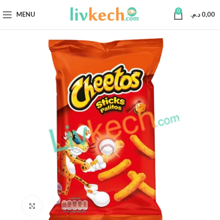
0
MENU
د.م.
0,00
Click to enlarge