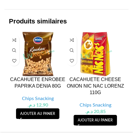
Produits similaires
CACAHUETE ENROBEE
CACAHUETE CHEESE
CA
PAPRIKA DENIA 80G
ONION NIC NAC LORENZ
110G
Chips Snacking
د.م.
12,90
Chips Snacking
د.م.
20,85
AJOUTER AU PANIER
AJOUTER AU PANIER